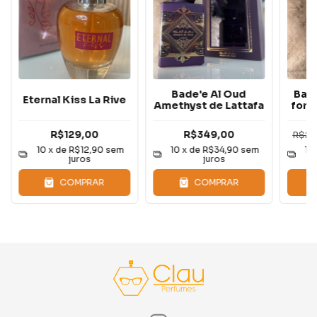
Bade'e Al Oud
Bad
Eternal Kiss La Rive
Amethyst de Lattafa
for 
R$129,00
R$349,00
R$29
10
x de
R$12,90
sem
10
x de
R$34,90
sem
10
juros
juros
COMPRAR
COMPRAR