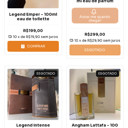
ml eau de parfum
Legend Emper - 100ml
Avise-me quando
eau de toilette
chegar!
R$199,00
R$299,00
10
x de
R$19,90
sem juros
10
x de
R$29,90
sem juros
COMPRAR
ESGOTADO
ESGOTADO
ESGOTADO
Legend Intense
Angham Lattafa - 100