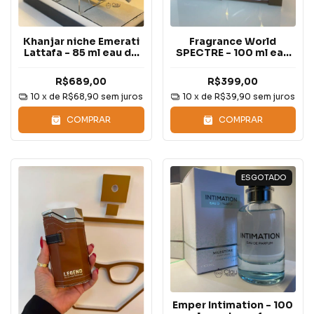
Khanjar niche Emerati
Fragrance World
Lattafa - 85 ml eau de
SPECTRE - 100 ml eau
parfum
de parfum
R$689,00
R$399,00
10
x de
R$68,90
sem juros
10
x de
R$39,90
sem juros
COMPRAR
COMPRAR
ESGOTADO
Emper Intimation - 100