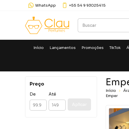
WhatsApp
+55 54 9 93025415
Início
Lançamentos
Promoções
TikTok
Á
Emp
Preço
Início
Ár
De
Até
Emper
Aplicar