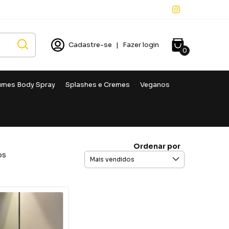
Cadastre-se
|
Fazer login
0
umes Body Spray
Splashes e Cremes
Veganos
Ordenar por
os