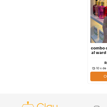
combo 
al ward
d
R
10
x d
C