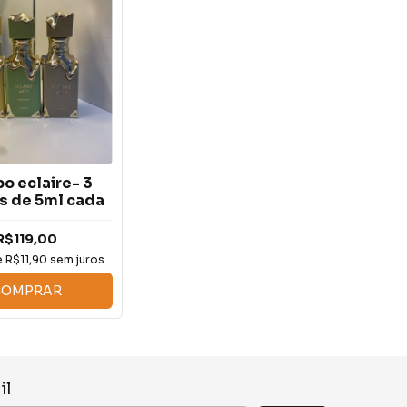
o eclaire- 3
s de 5ml cada
R$119,00
e
R$11,90
sem juros
COMPRAR
il