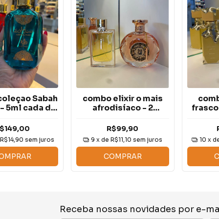
coleçao Sabah
combo elixir o mais
comb
 - 5ml cada de
afrodisíaco - 2
frasco
ecante
frascos de 5ml cada
$149,00
R$99,90
e
R$14,90
sem juros
9
x de
R$11,10
sem juros
10
x d
OMPRAR
COMPRAR
Receba nossas novidades por e-ma