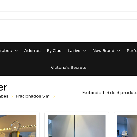
rabes
Aderros
By Clau
La rive
New Brand
Perf
Victoria's Secrets
er
Exibindo 1-3 de 3 produt
abes
Fracionados 5 ml