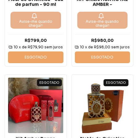
de parfum - 90 ml
AMBER -
Avise-me quando
Avise-me quando
chegar!
chegar!
R$799,00
R$980,00
10
x de
R$79,90
sem juros
10
x de
R$98,00
sem juros
ESGOTADO
ESGOTADO
ESGOTADO
ESGOTADO