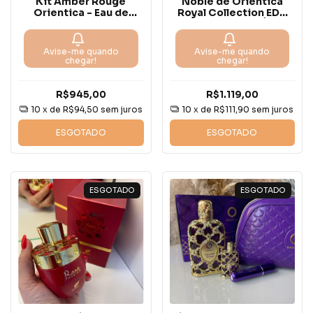
Kit Amber Rouge
Noble de Orientica
Orientica - Eau de
Royal Collection EDP
Parfum
80 ml – Perfume Árabe
Avise-me quando
Avise-me quando
chegar!
chegar!
R$945,00
R$1.119,00
10
x de
R$94,50
sem juros
10
x de
R$111,90
sem juros
ESGOTADO
ESGOTADO
ESGOTADO
ESGOTADO