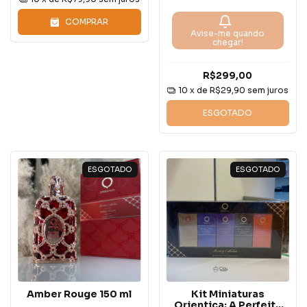
ediçao limitada
COMPRAR
Avise-me quando
chegar!
R$299,00
10
x de
R$29,90
sem juros
ESGOTADO
ESGOTADO
ESGOTADO
Amber Rouge 150 ml
Kit Miniaturas
Orientica: A Perfeita