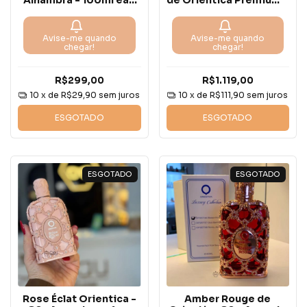
Alhambra - 100ml eau
de Orientica Premium -
de extrait -
80ml extrait de parfum
Avise-me quando
Avise-me quando
chegar!
chegar!
R$299,00
R$1.119,00
10
x de
R$29,90
sem juros
10
x de
R$111,90
sem juros
ESGOTADO
ESGOTADO
ESGOTADO
ESGOTADO
Rose Éclat Orientica -
Amber Rouge de