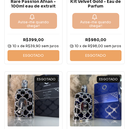
Rare Passion Afnan -
Kit Velvet Gold - Eau de
100ml eau de extrait
Parfum
Avise-me quando
Avise-me quando
chegar!
chegar!
R$399,00
R$980,00
10
x de
R$39,90
sem juros
10
x de
R$98,00
sem juros
ESGOTADO
ESGOTADO
ESGOTADO
ESGOTADO