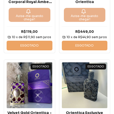
Corporal Royal Amber
Orientica
90 gramas - pasta
Avise-me quando
Avise-me quando
chegar!
chegar!
R$119,00
R$449,00
10
x de
R$11,90
sem juros
10
x de
R$44,90
sem juros
ESGOTADO
ESGOTADO
ESGOTADO
ESGOTADO
Velvet Gold Orientica -
Orientica Exclusive