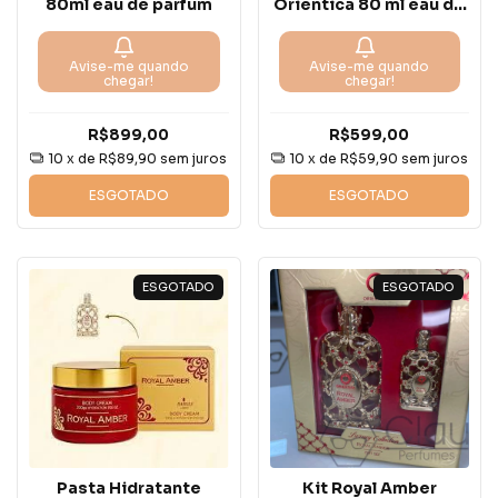
80ml eau de parfum
Orientica 80 ml eau de
parfum
Avise-me quando
Avise-me quando
chegar!
chegar!
R$899,00
R$599,00
10
x de
R$89,90
sem juros
10
x de
R$59,90
sem juros
ESGOTADO
ESGOTADO
ESGOTADO
ESGOTADO
Pasta Hidratante
Kit Royal Amber