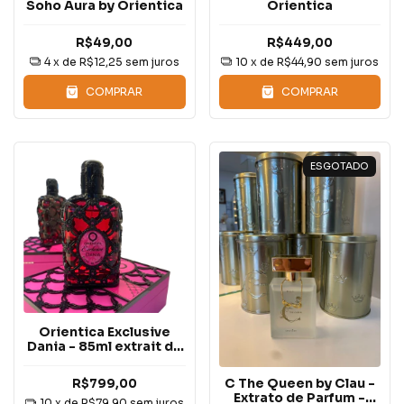
Soho Aura by Orientica
Orientica
R$49,00
R$449,00
4
x de
R$12,25
sem juros
10
x de
R$44,90
sem juros
COMPRAR
COMPRAR
ESGOTADO
Orientica Exclusive
Dania - 85ml extrait de
parfum - PRE VENDA
C The Queen by Clau -
R$799,00
Extrato de Parfum -
10
x de
R$79,90
sem juros