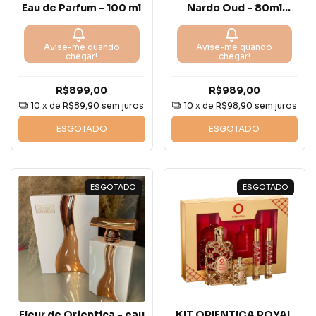
Eau de Parfum - 100 ml
Nardo Oud - 80ml
extrait de parfum
Avise-me quando
Avise-me quando
chegar!
chegar!
R$899,00
R$989,00
10
x de
R$89,90
sem juros
10
x de
R$98,90
sem juros
ESGOTADO
ESGOTADO
ESGOTADO
ESGOTADO
Fleur de Orientica - eau
KIT ORIENTICA ROYAL