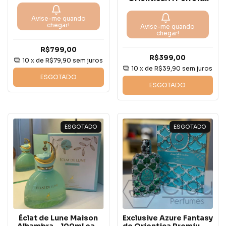
Introdução ao Mundo
das Fragrâncias
Avise-me quando
Orientais
chegar!
Avise-me quando
chegar!
R$799,00
R$399,00
10
x de
R$79,90
sem juros
10
x de
R$39,90
sem juros
ESGOTADO
ESGOTADO
ESGOTADO
ESGOTADO
Éclat de Lune Maison
Exclusive Azure Fantasy