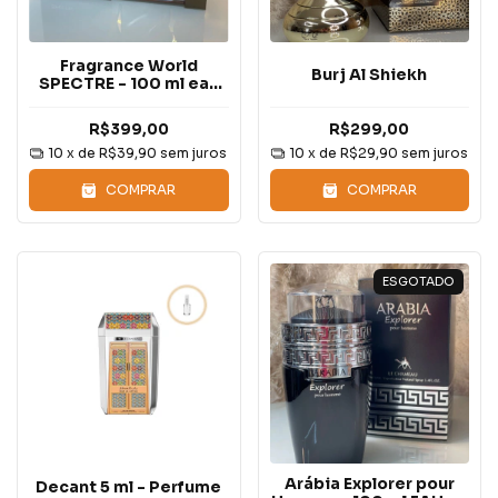
Fragrance World
Burj Al Shiekh
SPECTRE - 100 ml eau
de parfum
R$399,00
R$299,00
10
x de
R$39,90
sem juros
10
x de
R$29,90
sem juros
COMPRAR
COMPRAR
ESGOTADO
Arábia Explorer pour
Decant 5 ml - Perfume