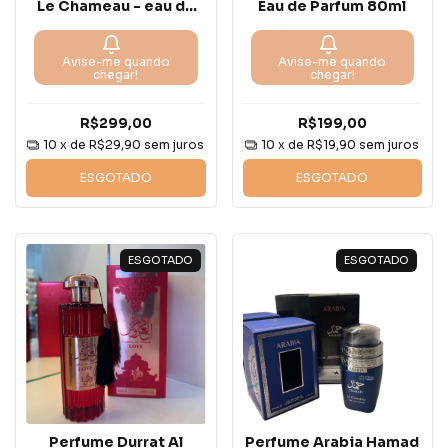
Le Chameau - eau de
Eau de Parfum 80ml
parfum - 100ml
Avise-me quando
Avise-me quando
chegar!
chegar!
R$299,00
R$199,00
10
x de
R$29,90
sem juros
10
x de
R$19,90
sem juros
ESGOTADO
ESGOTADO
ESGOTADO
ESGOTADO
Perfume Durrat Al
Perfume Arabia Hamad