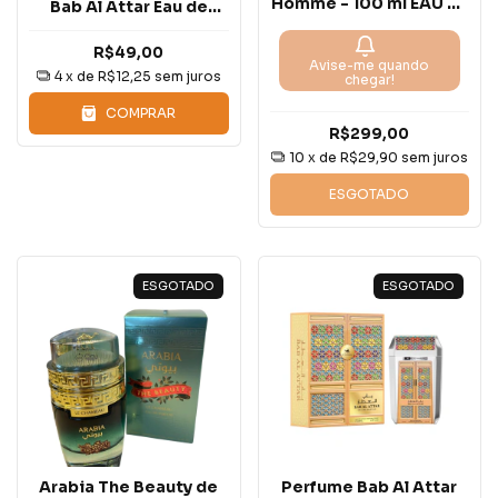
Homme - 100 ml EAU DE
Bab Al Attar Eau de
PARFUM - inspirado no
Parfum
creed aventus
R$49,00
Avise-me quando
4
x de
R$12,25
sem juros
chegar!
COMPRAR
R$299,00
10
x de
R$29,90
sem juros
ESGOTADO
ESGOTADO
ESGOTADO
Arabia The Beauty de
Perfume Bab Al Attar