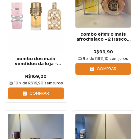
combo elixir o mais
afrodisíaco - 2 frascos
de 5ml cada
R$99,90
combo dos mais
9
x de
R$11,10
sem juros
vendidos da loja -
frascos de 5ml cada
COMPRAR
R$169,00
10
x de
R$16,90
sem juros
COMPRAR