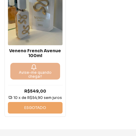
Veneno French Avenue
100ml
Avise-me quando
chegar!
R$549,00
10
x de
R$54,90
sem juros
ESGOTADO