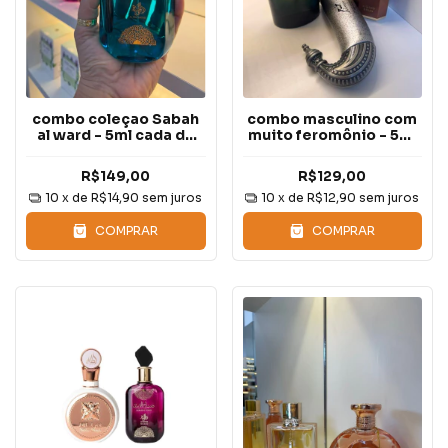
combo coleçao Sabah
combo masculino com
al ward - 5ml cada de
muito feromônio - 5ml
decante
cada
R$149,00
R$129,00
10
x de
R$14,90
sem juros
10
x de
R$12,90
sem juros
COMPRAR
COMPRAR