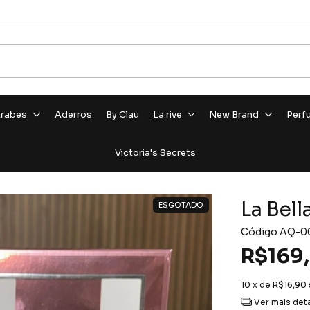
rabes
Aderros
By Clau
La rive
New Brand
Perf
Victoria's Secrets
La Bel
ESGOTADO
Código
AQ-0
R$169
10
x de
R$16,90
Ver mais det