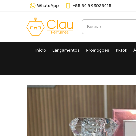
WhatsApp
+55 54 9 93025415
Início
Lançamentos
Promoções
TikTok
Á