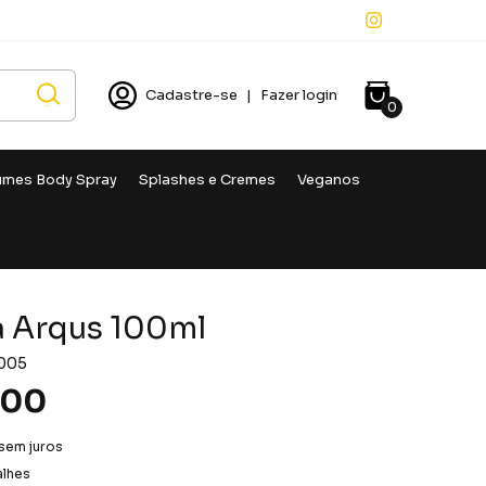
Cadastre-se
|
Fazer login
0
umes Body Spray
Splashes e Cremes
Veganos
la Arqus 100ml
005
,00
sem juros
alhes