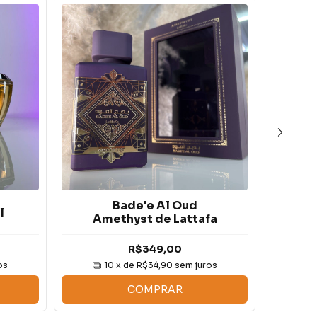
Bade'e Al Oud
l
Do
Amethyst de Lattafa
R$349,00
os
10
x de
R$34,90
sem juros
COMPRAR